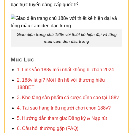
bạc trực tuyến đẳng cấp quốc tế.
Giao diện trang chủ 188v với thiết kế hiện đại và tông
màu cam đen đặc trưng
Mục Lục
1. Link vào 188v mới nhất không bị chặn 2024
2. 188v là gì? Mối liên hệ với thương hiệu
188BET
3. Kho tàng sản phẩm cá cược đỉnh cao tại 188v
4. Tại sao hàng triệu người chơi chọn 188v?
5. Hướng dẫn tham gia: Đăng ký & Nạp rút
6. Câu hỏi thường gặp (FAQ)