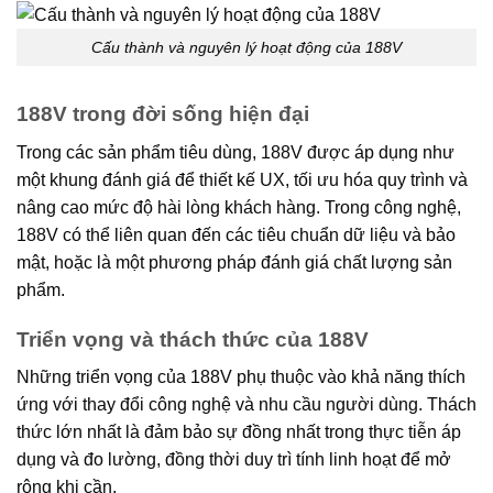
Cấu thành và nguyên lý hoạt động của 188V
188V trong đời sống hiện đại
Trong các sản phẩm tiêu dùng, 188V được áp dụng như
một khung đánh giá để thiết kế UX, tối ưu hóa quy trình và
nâng cao mức độ hài lòng khách hàng. Trong công nghệ,
188V có thể liên quan đến các tiêu chuẩn dữ liệu và bảo
mật, hoặc là một phương pháp đánh giá chất lượng sản
phẩm.
Triển vọng và thách thức của 188V
Những triển vọng của 188V phụ thuộc vào khả năng thích
ứng với thay đổi công nghệ và nhu cầu người dùng. Thách
thức lớn nhất là đảm bảo sự đồng nhất trong thực tiễn áp
dụng và đo lường, đồng thời duy trì tính linh hoạt để mở
rộng khi cần.