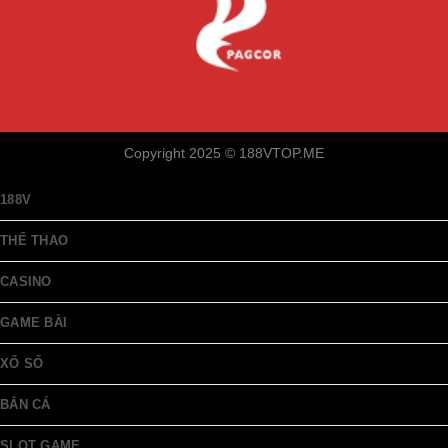
Copyright 2025 ©
188VTOP.ME
188V
THỂ THAO
CASINO
GAME BÀI
XỔ SỐ
BẮN CÁ
SLOT GAME