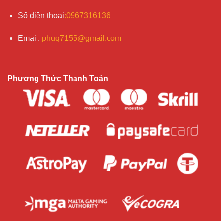
Số điện
thoại
:
0967316136
Email
:
phuq7155@gmail.com
Phương Thức Thanh Toán