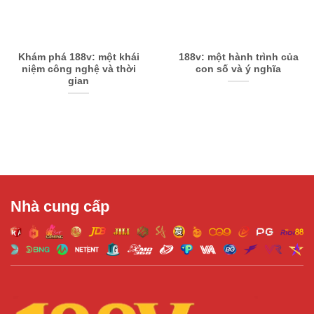
Khám phá 188v: một khái
188v: một hành trình của
niệm công nghệ và thời
con số và ý nghĩa
gian
Nhà cung cấp