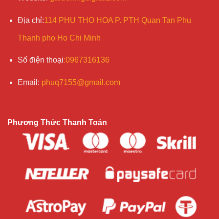
Địa chỉ
:
114 PHU THO HOA P. PTH Quan Tan Phu
Thanh pho Ho Chi Minh
Số điện
thoại
:
0967316136
Email
:
phuq7155@gmail.com
Phương Thức Thanh Toán