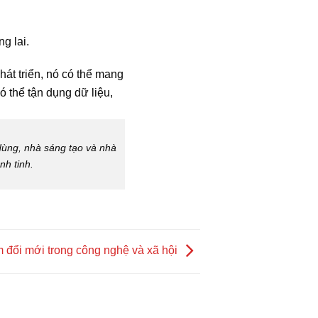
g lai.
phát triển, nó có thể mang
 thể tận dụng dữ liệu,
 dùng, nhà sáng tạo và nhà
nh tinh.
m đổi mới trong công nghệ và xã hội