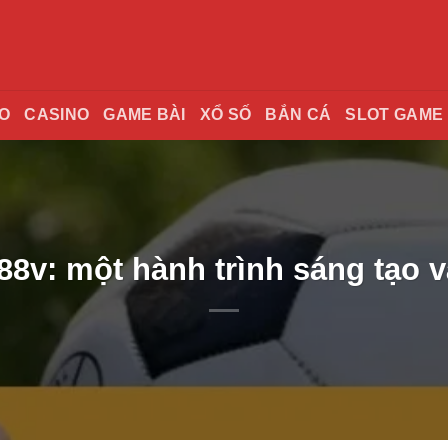
O
CASINO
GAME BÀI
XỔ SỐ
BẮN CÁ
SLOT GAME
8v: một hành trình sáng tạo 