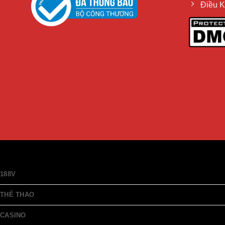
Điều 
188V
THỂ THAO
CASINO