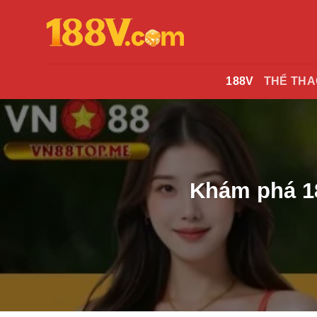
Bỏ
qua
nội
dung
188V
THỂ THA
Khám phá 18