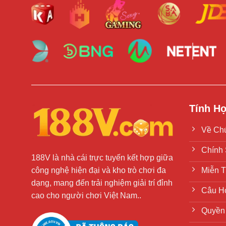
Tính H
Về Chú
Chính 
188V là nhà cái trực tuyến kết hợp giữa
công nghệ hiện đại và kho trò chơi đa
Miễn T
dạng, mang đến trải nghiệm giải trí đỉnh
Câu H
cao cho người chơi Việt Nam..
Quyền 