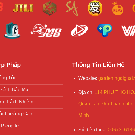
ợp Pháp
Thông Tin Liên Hệ
ng Tôi
Website
:
gardeningdigital
Sách Bảo Mật
Địa chỉ
:
114 PHU THO HOA
rừ Trách Nhiệm
Quan Tan Phu Thanh pho 
ỏi Thường Gặp
Minh
Riêng tư
Số điện
thoại
:
0967316136