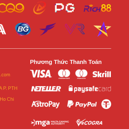
Phương Thức Thanh Toán
z.com
 P. PTH
Ho Chi