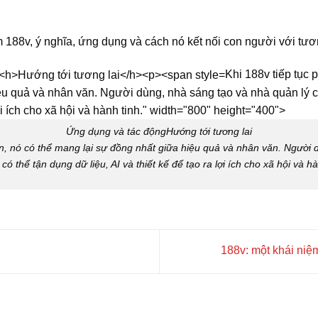
ệm 188v, ý nghĩa, ứng dụng và cách nó kết nối con người với tươn
Khi 188v tiếp tục 
ệu quả và nhân văn. Người dùng, nhà sáng tạo và nhà quản lý có
ợi ích cho xã hội và hành tinh.
" width="800" height="400">
Ứng dụng và tác động
Hướng tới tương lai
iển, nó có thể mang lại sự đồng nhất giữa hiệu quả và nhân văn. Người
 có thể tận dụng dữ liệu, AI và thiết kế để tạo ra lợi ích cho xã hội và hà
188v: một khái niệ