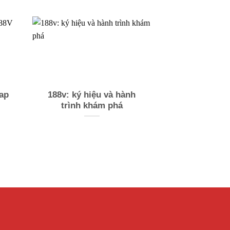
 ap
188v: ký hiệu và hành
trình khám phá