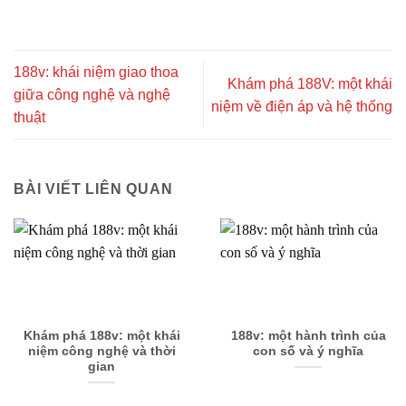
188v: khái niệm giao thoa
Khám phá 188V: một khái
giữa công nghệ và nghệ
niệm về điện áp và hệ thống
thuật
BÀI VIẾT LIÊN QUAN
Khám phá 188v: một khái
188v: một hành trình của
niệm công nghệ và thời
con số và ý nghĩa
gian