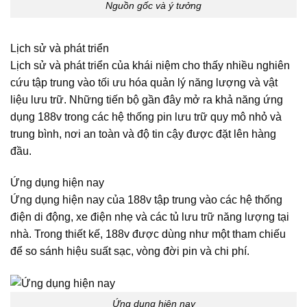
Nguồn gốc và ý tưởng
Lịch sử và phát triển
Lịch sử và phát triển của khái niệm cho thấy nhiều nghiên
cứu tập trung vào tối ưu hóa quản lý năng lượng và vật
liệu lưu trữ. Những tiến bộ gần đây mở ra khả năng ứng
dụng 188v trong các hệ thống pin lưu trữ quy mô nhỏ và
trung bình, nơi an toàn và độ tin cậy được đặt lên hàng
đầu.
Ứng dụng hiện nay
Ứng dụng hiện nay của 188v tập trung vào các hệ thống
điện di động, xe điện nhẹ và các tủ lưu trữ năng lượng tại
nhà. Trong thiết kế, 188v được dùng như một tham chiếu
để so sánh hiệu suất sạc, vòng đời pin và chi phí.
Ứng dụng hiện nay