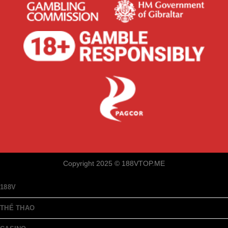
Copyright 2025 ©
188VTOP.ME
188V
THỂ THAO