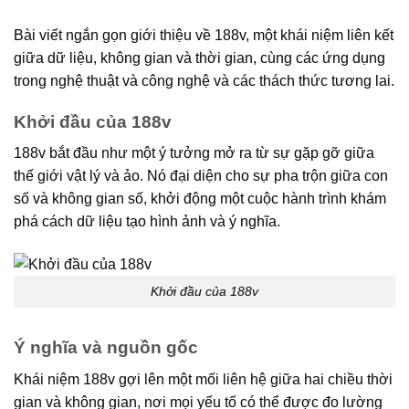
Bài viết ngắn gọn giới thiệu về 188v, một khái niệm liên kết
giữa dữ liệu, không gian và thời gian, cùng các ứng dụng
trong nghệ thuật và công nghệ và các thách thức tương lai.
Khởi đầu của 188v
188v bắt đầu như một ý tưởng mở ra từ sự gặp gỡ giữa
thế giới vật lý và ảo. Nó đại diện cho sự pha trộn giữa con
số và không gian số, khởi động một cuộc hành trình khám
phá cách dữ liệu tạo hình ảnh và ý nghĩa.
Khởi đầu của 188v
Ý nghĩa và nguồn gốc
Khái niệm 188v gợi lên một mối liên hệ giữa hai chiều thời
gian và không gian, nơi mọi yếu tố có thể được đo lường