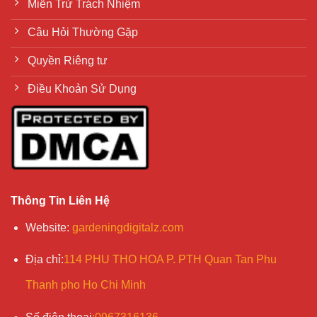
Miễn Trừ Trách Nhiệm
Câu Hỏi Thường Gặp
Quyền Riêng tư
Điều Khoản Sử Dụng
Thông Tin Liên Hệ
Website
:
gardeningdigitalz.com
Địa chỉ
:
114 PHU THO HOA P. PTH Quan Tan Phu
Thanh pho Ho Chi Minh