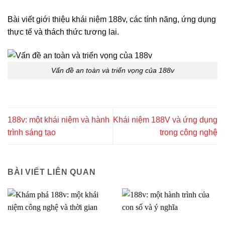
Bài viết giới thiệu khái niệm 188v, các tính năng, ứng dụng
thực tế và thách thức tương lai.
Vấn đề an toàn và triển vọng của 188v
188v: một khái niệm và hành
Khái niệm 188V và ứng dụng
trình sáng tạo
trong công nghệ
BÀI VIẾT LIÊN QUAN