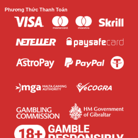
Phương Thức Thanh Toán