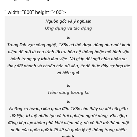
" width="800" height="400">
Nguồn gốc và ý nghĩa\n
Ứng dụng và tác động
\n
Trong lĩnh vực công nghệ, 188v có thể được dùng như một khái
niệm để mô tả chu trình tối ưu hóa hệ thống hoặc mô hình vận
hành trong quy trình làm việc. Nó giúp đội ngũ nhìn nhận sự
thay đổi nhanh và chuẩn hóa dữ liệu, từ đó thúc đẩy sự hợp tác
và hiệu quả.
\n
Tiềm năng tương lai
\n
Những xu hướng liên quan đến 188v cho thấy sự kết nối giữa
dữ liệu, trí tuệ nhân tạo và trải nghiệm người dùng. Khi cộng
đồng tiếp tục khám phá khái niệm này, nó có thể trở thành một
phần của ngôn ngữ thiết kế và quản lý hệ thống trong nhiều
ngành.