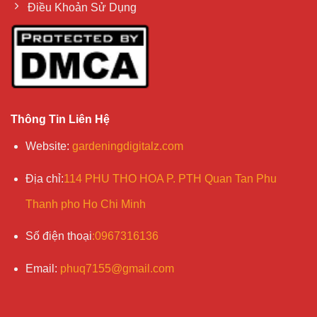
Điều Khoản Sử Dụng
Thông Tin Liên Hệ
Website
:
gardeningdigitalz.com
Địa chỉ
:
114 PHU THO HOA P. PTH Quan Tan Phu
Thanh pho Ho Chi Minh
Số điện
thoại
:
0967316136
Email
:
phuq7155@gmail.com